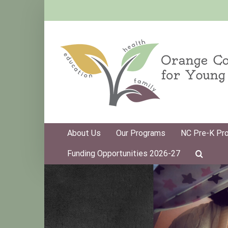
Skip
to
content
About Us
Our Programs
NC Pre-K Pr
Funding Opportunities 2026-27