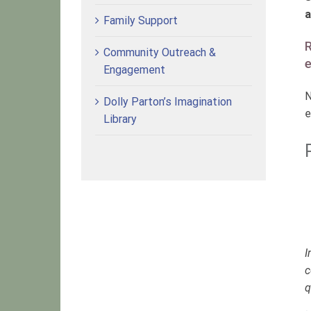
a
Family Support
R
Community Outreach &
e
Engagement
N
Dolly Parton’s Imagination
e
Library
I
c
q