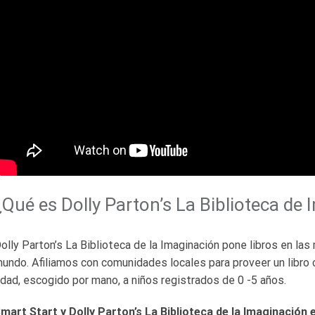
¿Qué es Dolly Parton’s La Biblioteca de
olly Parton’s La Biblioteca de la Imaginación pone libros en la
undo. Afiliamos con comunidades locales para proveer un libro c
dad, escogido por mano, a niños registrados de 0 -5 años.
mart Start y Dolly Parton’s La Biblioteca de la Imaginación